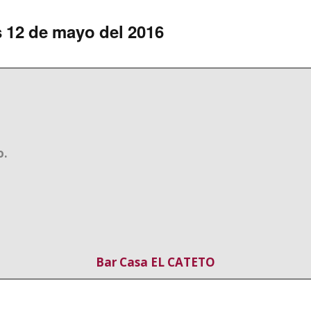
Nuestra Historia
Hamburguesas
Publicidad
s 12 de mayo del 2016
Guisos
Pollo
Cerdo
Fritos
o.
Pescados Plancha
Postres
Bar Casa EL CATETO