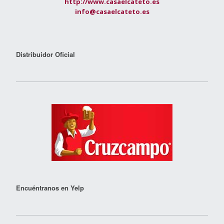
http://www.casaelcateto.es
info@casaelcateto.es
Distribuidor Oficial
Encuéntranos en Yelp