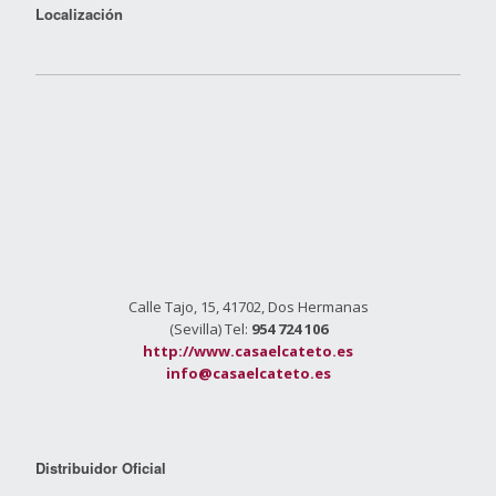
Localización
Calle Tajo, 15, 41702, Dos Hermanas
(Sevilla) Tel:
954 724 106
http://www.casaelcateto.es
info@casaelcateto.es
Distribuidor Oficial