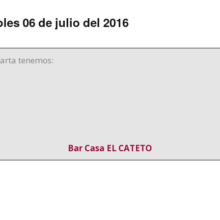
Nuestra Historia
Hamburguesas
Publicidad
les 06 de julio del 2016
Guisos
Pollo
carta tenemos:
Cerdo
Fritos
Pescados Plancha
Postres
Bar Casa EL CATETO