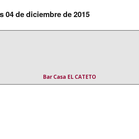
Nuestra Historia
Hamburguesas
Publicidad
es 04 de diciembre de 2015
Guisos
Pollo
Cerdo
Fritos
Bar Casa EL CATETO
Pescados Plancha
Postres