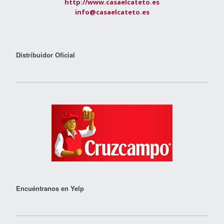
http://www.casaelcateto.es
info@casaelcateto.es
Distribuidor Oficial
Encuéntranos en Yelp