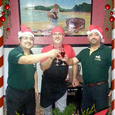
Nuestra Historia
Hamburguesas
Publicidad
Guisos
Pollo
Cerdo
Fritos
Pescados Plancha
Postres